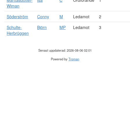
Marttasdotter-
Isa
C
Ordförande
1
Wiman
Söderström
Conny
M
Ledamot
2
Schulte-
Björn
MP
Ledamot
3
Herbrüggen
Senast uppdaterad: 2026-08-06 02:01
Powered by
Troman