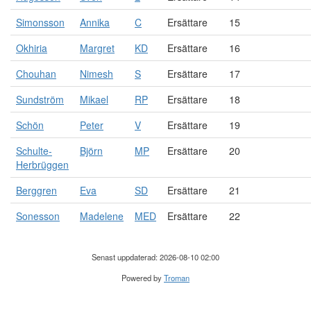
Simonsson
Annika
C
Ersättare
15
Okhiria
Margret
KD
Ersättare
16
Chouhan
Nimesh
S
Ersättare
17
Sundström
Mikael
RP
Ersättare
18
Schön
Peter
V
Ersättare
19
Schulte-
Björn
MP
Ersättare
20
Herbrüggen
Berggren
Eva
SD
Ersättare
21
Sonesson
Madelene
MED
Ersättare
22
Senast uppdaterad: 2026-08-10 02:00
Powered by
Troman