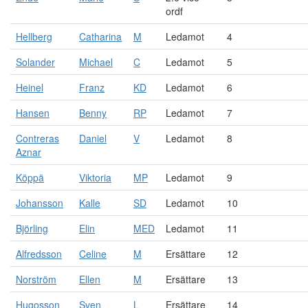
ordf
Hellberg
Catharina
M
Ledamot
4
Solander
Michael
C
Ledamot
5
Heinel
Franz
KD
Ledamot
6
Hansen
Benny
RP
Ledamot
7
Contreras
Daniel
V
Ledamot
8
Aznar
Köppä
Viktoria
MP
Ledamot
9
Johansson
Kalle
SD
Ledamot
10
Björling
Elin
MED
Ledamot
11
Alfredsson
Celine
M
Ersättare
12
Norström
Ellen
M
Ersättare
13
Hugosson
Sven
L
Ersättare
14