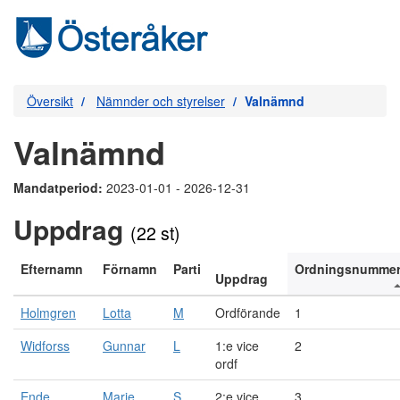
Översikt
Nämnder och styrelser
Valnämnd
Valnämnd
Mandatperiod:
2023-01-01 - 2026-12-31
Uppdrag
(22 st)
Efternamn
Förnamn
Parti
Ordningsnumme
Uppdrag
Holmgren
Lotta
M
Ordförande
1
Widforss
Gunnar
L
1:e vice
2
ordf
Ende
Marie
S
2:e vice
3