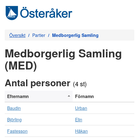
Översikt
Partier
Medborgerlig Samling
Medborgerlig Samling
(MED)
Antal personer
(4 st)
Efternamn
Förnamn
Baudin
Urban
Björling
Elin
Fastesson
Håkan