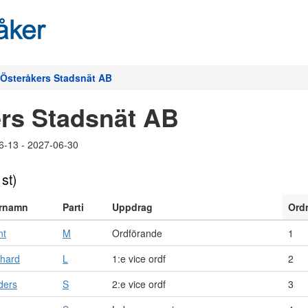
Österåkers Stadsnät AB
rs Stadsnät AB
6-13 - 2027-06-30
 st)
rnamn
Parti
Uppdrag
Ord
nt
M
Ordförande
1
chard
L
1:e vice ordf
2
ders
S
2:e vice ordf
3