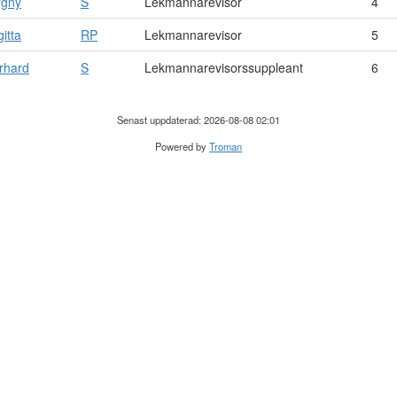
rgny
S
Lekmannarevisor
4
gitta
RP
Lekmannarevisor
5
rhard
S
Lekmannarevisorssuppleant
6
Senast uppdaterad: 2026-08-08 02:01
Powered by
Troman