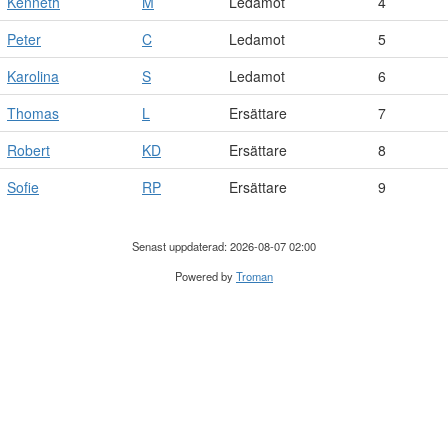
Kenneth
M
Ledamot
4
Peter
C
Ledamot
5
Karolina
S
Ledamot
6
Thomas
L
Ersättare
7
Robert
KD
Ersättare
8
Sofie
RP
Ersättare
9
Senast uppdaterad: 2026-08-07 02:00
Powered by
Troman