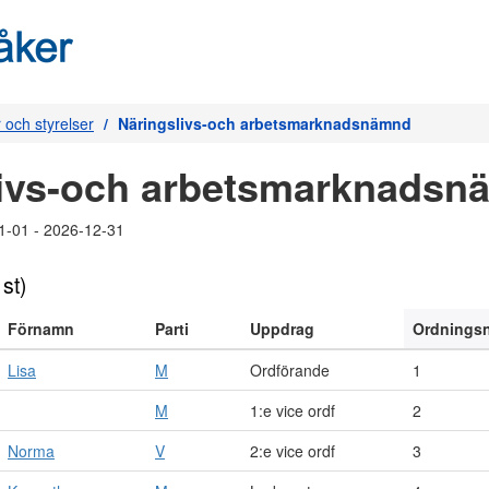
och styrelser
Näringslivs-och arbetsmarknadsnämnd
livs-och arbetsmarknadsn
1-01 - 2026-12-31
 st)
Förnamn
Parti
Uppdrag
Ordnings
Lisa
M
Ordförande
1
M
1:e vice ordf
2
Norma
V
2:e vice ordf
3