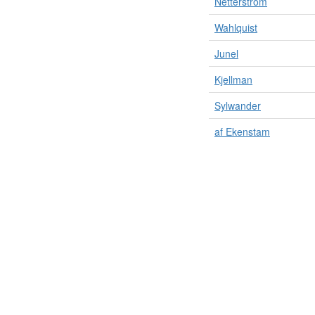
Netterström
Wahlquist
Junel
Kjellman
Sylwander
af Ekenstam