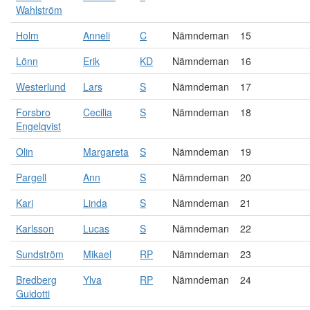
Wahlström
Holm
Anneli
C
Nämndeman
15
Lönn
Erik
KD
Nämndeman
16
Westerlund
Lars
S
Nämndeman
17
Forsbro
Cecilia
S
Nämndeman
18
Engelqvist
Olin
Margareta
S
Nämndeman
19
Pargell
Ann
S
Nämndeman
20
Kari
Linda
S
Nämndeman
21
Karlsson
Lucas
S
Nämndeman
22
Sundström
Mikael
RP
Nämndeman
23
Bredberg
Ylva
RP
Nämndeman
24
Guidotti