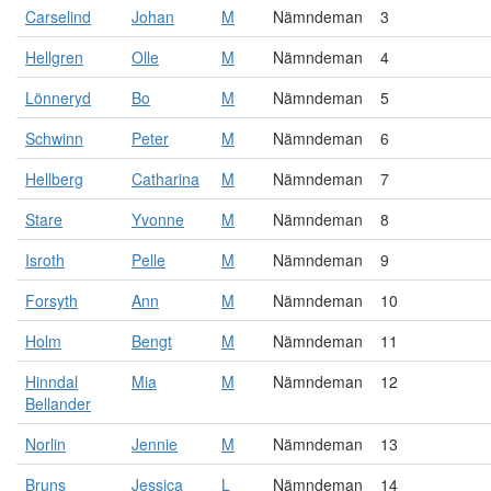
Carselind
Johan
M
Nämndeman
3
Hellgren
Olle
M
Nämndeman
4
Lönneryd
Bo
M
Nämndeman
5
Schwinn
Peter
M
Nämndeman
6
Hellberg
Catharina
M
Nämndeman
7
Stare
Yvonne
M
Nämndeman
8
Isroth
Pelle
M
Nämndeman
9
Forsyth
Ann
M
Nämndeman
10
Holm
Bengt
M
Nämndeman
11
Hinndal
Mia
M
Nämndeman
12
Bellander
Norlin
Jennie
M
Nämndeman
13
Bruns
Jessica
L
Nämndeman
14