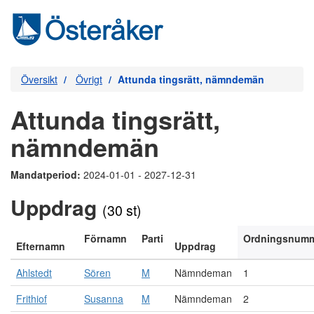
Översikt
Övrigt
Attunda tingsrätt, nämndemän
Attunda tingsrätt,
nämndemän
Mandatperiod:
2024-01-01 - 2027-12-31
Uppdrag
(30 st)
Förnamn
Parti
Ordningsnum
Efternamn
Uppdrag
Ahlstedt
Sören
M
Nämndeman
1
Frithiof
Susanna
M
Nämndeman
2