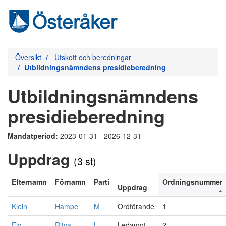
Översikt
Utskott och beredningar
Utbildningsnämndens presidieberedning
Utbildningsnämndens
presidieberedning
Mandatperiod:
2023-01-31 - 2026-12-31
Uppdrag
(3 st)
Efternamn
Förnamn
Parti
Ordningsnummer
Uppdrag
Klein
Hampe
M
Ordförande
1
Elg
Ritva
L
Ledamot
2