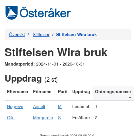
Översikt
Stiftelser
Stiftelsen Wira bruk
Stiftelsen Wira bruk
Mandatperiod:
2024-11-01 - 2026-10-31
Uppdrag
(2 st)
Efternamn
Förnamn
Parti
Uppdrag
Ordningsnummer
Hogreve
Anneli
M
Ledamot
1
Olin
Margareta
S
Ersättare
2
Senast uppdaterad: 2026-08-08 02:01