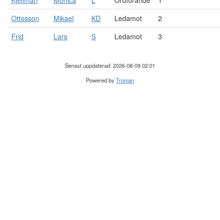
Kjellman
Monica
L
Ordförande
1
Ottosson
Mikael
KD
Ledamot
2
Frid
Lars
S
Ledamot
3
Senast uppdaterad: 2026-08-09 02:01
Powered by
Troman